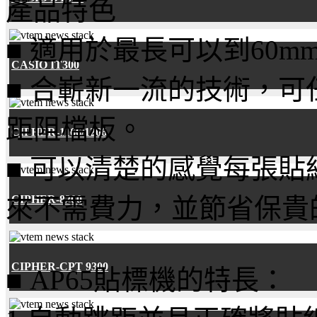
產品特色
■ 適用於最長可以到60m
CASIO IT300
■ 合嶄新一流的技術，
距阻檔板。
CIPHER-1166/1266
■ 可以清楚的感覺每張
來不需費力，並節省保貴
CIPHER-8200
CIPHER-CPT 9300
■ AP65貼標機的特長：