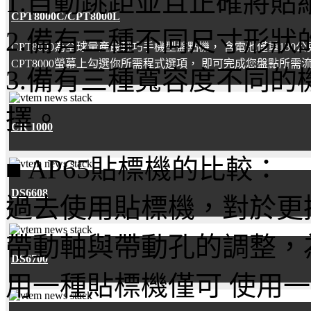
1.自動跳距並且正確將
CPT8000C/CPT8000L
2.備有三種不同尺寸形狀
CPT8000為全球量產最輕巧手機型盤點機， 含電池僅重13
CPT8000螢幕上勾選你所需程式選項， 即可完成您盤點所需
3.備有三種寬容度不同
擇。
CR 1000
■ AP65貼標機的比較：
DS6608
過去使用貼標機，對於更
帶動軸與帶動孔的調整，
DS6700
用一種貼標機僅可 使用一