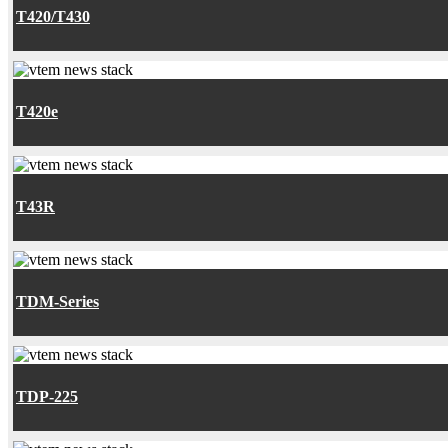
T420/T430
T420e
T43R
TDM-Series
TDP-225