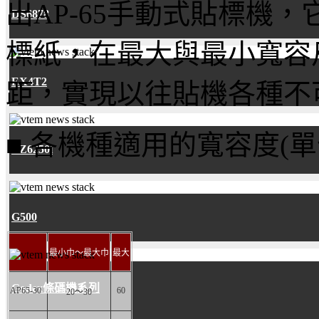
出AP-65手動式貼標機
DS6878
標紙，在最大與最小寬容
EX4T2
距，實現以往貼機各種不
■ 各機種適用的寬容度(單位
EZ6250i
G500
最小巾～最大巾
最大
Godex條碼機系列
AP65-30
60
20～30
…