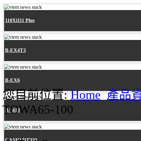
110Xi111 Plus
B-EX4T3
B-EX6
您目前位置:
Home
產品
TOWA65-100
BA410
CASIO DT930