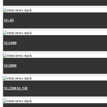
SG-85
SG1680
SG3800
SL2208AL/SR